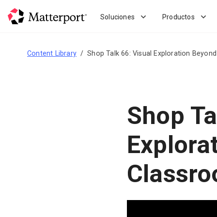
Skip
to
Soluciones
Productos
main
content
Content Library
Shop Talk 66: Visual Exploration Beyon
Shop Ta
Explora
Classr