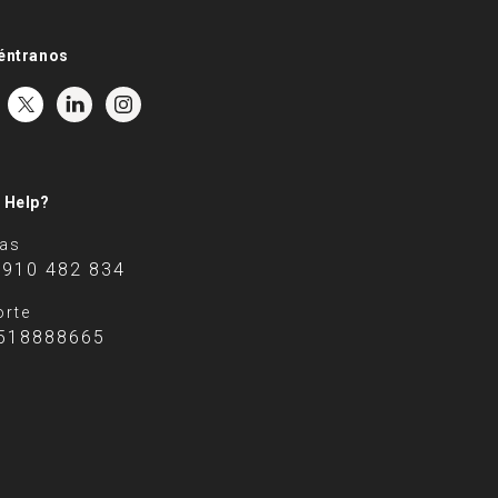
éntranos
 Help?
tas
 910 482 834
rte
518888665