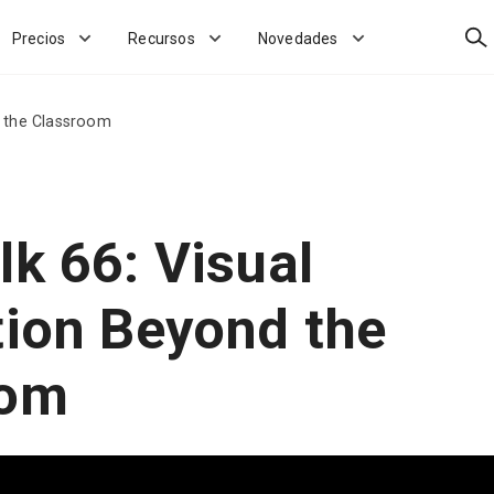
Bus
Precios
Recursos
Novedades
d the Classroom
lk 66: Visual
tion Beyond the
oom