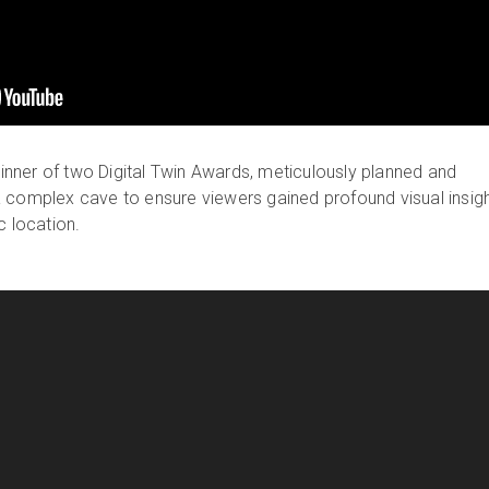
nner of two Digital Twin Awards, meticulously planned and
 complex cave to ensure viewers gained profound visual insig
c location.