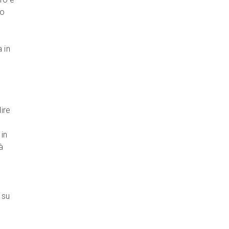
to
 in
ire
in
à
 su