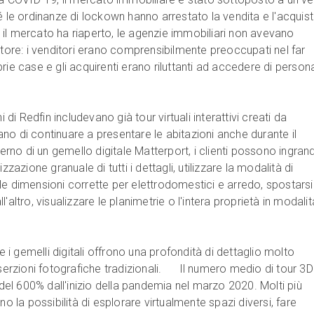
é le ordinanze di lockown hanno arrestato la vendita e l'acquis
il mercato ha riaperto, le agenzie immobiliari non avevano
ttore: i venditori erano comprensibilmente preoccupati nel far
rie case e gli acquirenti erano riluttanti ad accedere di persona
i di Redfin includevano già tour virtuali interattivi creati da
no di continuare a presentare le abitazioni anche durante il
terno di un gemello digitale Matterport, i clienti possono ingrand
zzazione granuale di tutti i dettagli, utilizzare la modalità di
e dimensioni corrette per elettrodomestici e arredo, spostarsi 
'altro, visualizzare le planimetrie o l'intera proprietà in modalit
he i gemelli digitali offrono una profondità di dettaglio molto
nserzioni fotografiche tradizionali. Il numero medio di tour 3D
l 600% dall'inizio della pandemia nel marzo 2020. Molti più
no la possibilità di esplorare virtualmente spazi diversi, fare