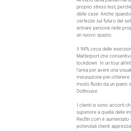
proprio stress test, perch
delle case. Anche quando 
certezze sul futuro del se
entrare persone nelle prop
un nuovo spazio.
Il 94% circa delle inserzion
Matterport che consentiva
lockdown. In un tour all'in
l'area per avere una visuali
misurazione per ottenere l
modo fluido da un piano all
Dollhouse.
I clienti si sono accorti c
superiore a quella delle i
Redfin.com è aumentato de
potenziali clienti apprezza