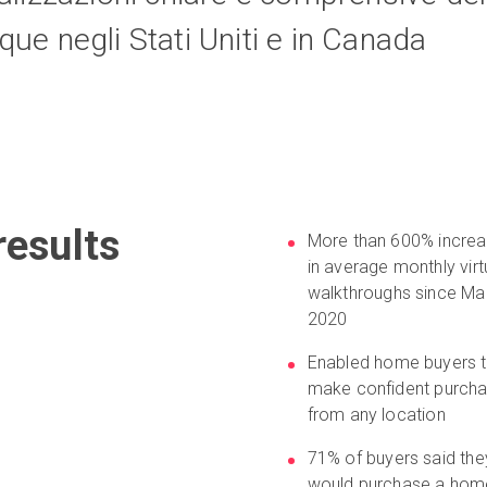
ue negli Stati Uniti e in Canada
esults
More than 600% incre
in average monthly virt
walkthroughs since Ma
2020
Enabled home buyers 
make confident purch
from any location
71% of buyers said the
would purchase a hom