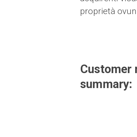
proprietà ovunq
Customer r
summary: