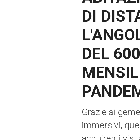
DI DIS
L'ANGO
DEL 600
MENSILI
PANDE
Grazie ai gemell
immersivi, ques
acquirenti visu