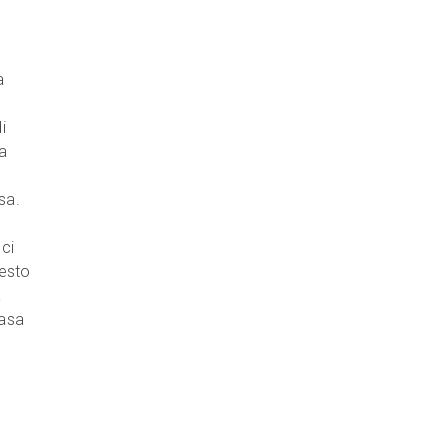
a
i
a
asa.
ci
uesto
a
casa