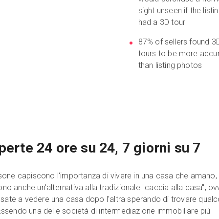
sight unseen if the listi
had a 3D tour
87% of sellers found 3
tours to be more accu
than listing photos
perte 24 ore su 24, 7 giorni su 7
sone capiscono l'importanza di vivere in una casa che amano,
iono anche un'alternativa alla tradizionale "caccia alla casa", o
ssate a vedere una casa dopo l'altra sperando di trovare qual
sendo una delle società di intermediazione immobiliare più