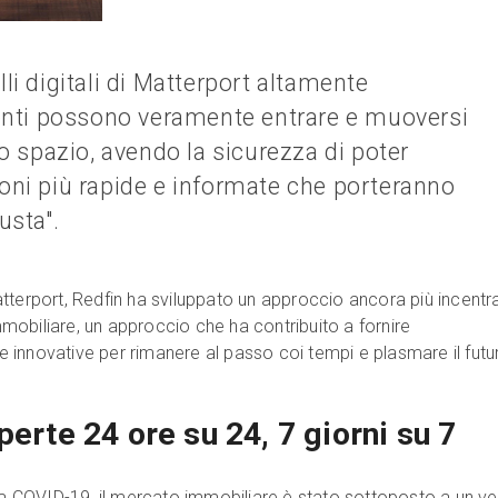
li digitali di Matterport altamente
ienti possono veramente entrare e muoversi
no spazio, avendo la sicurezza di poter
oni più rapide e informate che porteranno
iusta".
tterport, Redfin ha sviluppato un approccio ancora più incentr
immobiliare, un approccio che ha contribuito a fornire
innovative per rimanere al passo coi tempi e plasmare il futu
perte 24 ore su 24, 7 giorni su 7
 da COVID-19, il mercato immobiliare è stato sottoposto a un ve