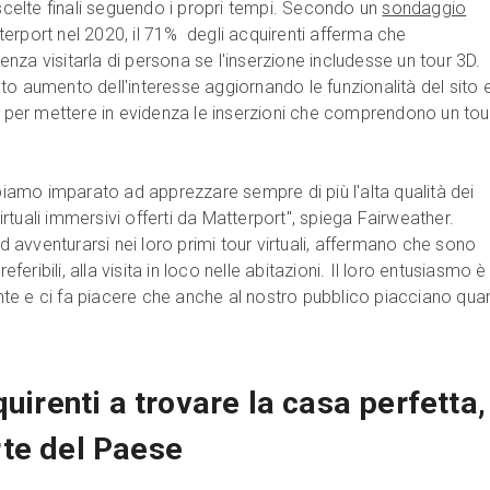
 scelte finali seguendo i propri tempi. Secondo un
sondaggio
erport nel 2020, il 71% degli acquirenti afferma che
za visitarla di persona se l'inserzione includesse un tour 3D.
to aumento dell'interesse aggiornando le funzionalità del sito 
in per mettere in evidenza le inserzioni che comprendono un tou
bbiamo imparato ad apprezzare sempre di più l'alta qualità dei
 virtuali immersivi offerti da Matterport", spiega Fairweather.
ad avventurarsi nei loro primi tour virtuali, affermano che sono
referibili, alla visita in loco nelle abitazioni. Il loro entusiasmo è
e e ci fa piacere che anche al nostro pubblico piacciano qua
quirenti a trovare la casa perfetta,
te del Paese