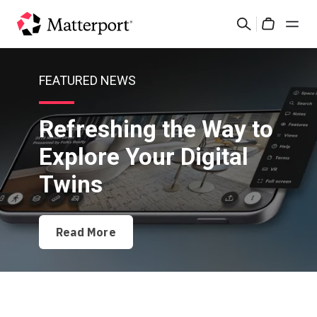
Skip
検
to
Cart
索
main
content
ソリューション
FEATURED NEWS
製品
Refreshing the Way to
Explore Your Digital
料金設定
Twins
リソース
Read More
最新情報
お問い合わせ
サインイン