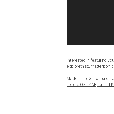
Interested in featuring y
explorethis@matterport.
Model Title: St Edmund Hal
Oxford OX1 4AR, United 