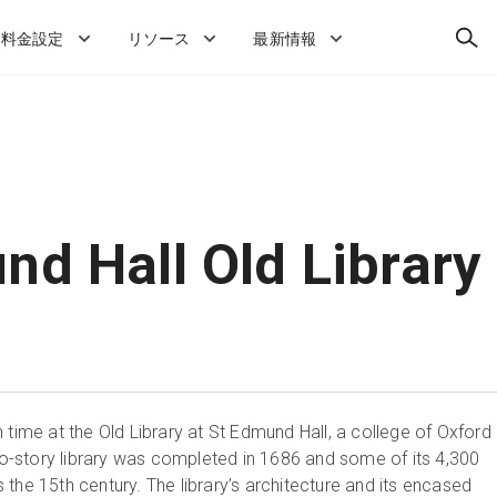
検
料金設定
リソース
最新情報
索
nd Hall Old Library
 time at the Old Library at St Edmund Hall, a college of Oxford
two-story library was completed in 1686 and some of its 4,300
the 15th century. The library’s architecture and its encased