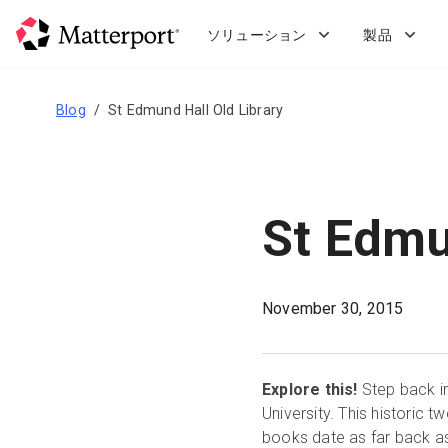
Skip
to
ソリューション
製品
main
content
Blog
St Edmund Hall Old Library
St Edmu
November 30, 2015
Explore this!
Step back in
University. This historic 
books date as far back as 