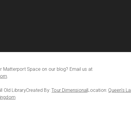
our Matterport Space on our blog? Email us at
com
.
l Old Library
Created By:
Tour Dimensional
Location:
Queen's La
Kingdom