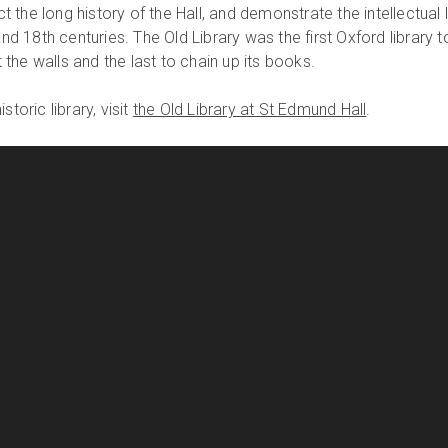
ect the long history of the Hall, and demonstrate the intellectual l
and 18th centuries. The Old Library was the first Oxford library t
the walls and the last to chain up its books.
toric library, visit
the Old Library at St Edmund Hall
.