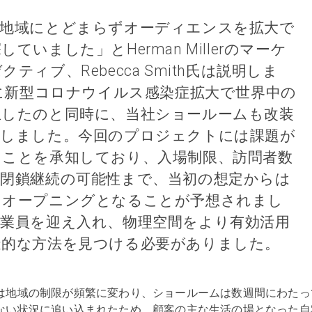
隣地域にとどまらずオーディエンスを拡大で
ていました」とHerman Millerのマーケ
ティブ、Rebecca Smith氏は説明しま
年に新型コロナウイルス感染症拡大で世界中の
止したのと同時に、当社ショールームも改装
鎖しました。今回のプロジェクトには課題が
うことを承知しており、入場制限、訪問者数
閉鎖継続の可能性まで、当初の想定からは
たオープニングとなることが予想されまし
業員を迎え入れ、物理空間をより有効活用
造的な方法を見つける必要がありました。
は地域の制限が頻繁に変わり、ショールームは数週間にわたっ
ない状況に追い込まれたため、顧客の主な生活の場となった自