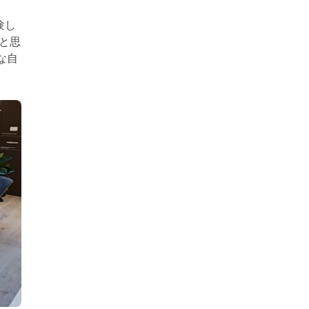
験し
と思
な自