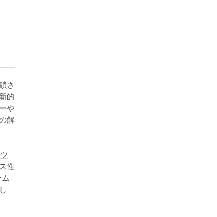
鎖さ
革新的
ーや
の解
ルツ
ス性
ーム
し