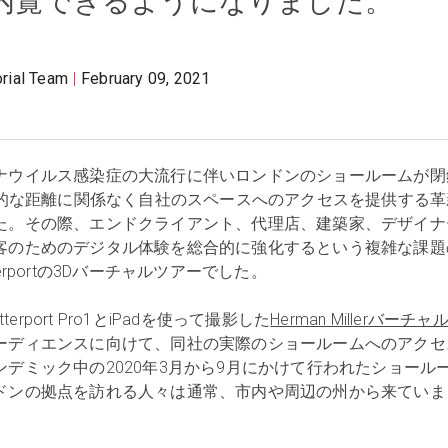
内覧できるようになりました。
orial Team
February 09, 2021
ナウイルス感染症の大流行に伴いロンドンのショールームが閉
erは物理的な距離に関係なく自社のスペースへのアクセスを提供する
た。その際、エンドクライアント、代理店、建築家、デザイナ
客のためのデジタル体験を総合的に強化するという複雑な課題
erportの3Dバーチャルツアーでした。
terport Pro1とiPadを使って撮影した
Herman Millerバーチャ
ーディエンスに向けて、同社の実際のショールームへのアクセ
デミック中の2020年3月から9月にかけて行われたショール
ドンの拠点を訪れる人々は通常、市内や周辺の州から来ていま