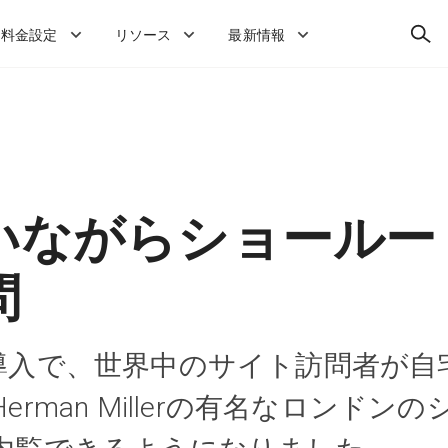
検
料金設定
リソース
最新情報
索
いながらショールー
問
ortの導入で、世界中のサイト訪問者が自
rman Millerの有名なロンドンの