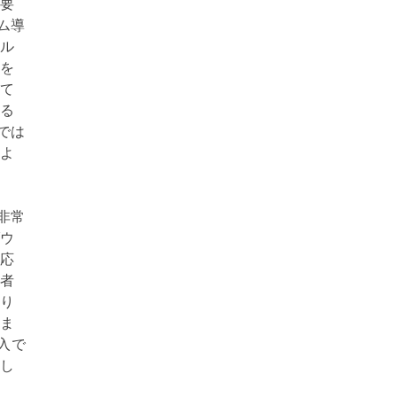
必要
ーム導
ール
間を
って
なる
ーでは
もよ
」
も非常
ダウ
対応
当者
なり
りま
導入で
功し