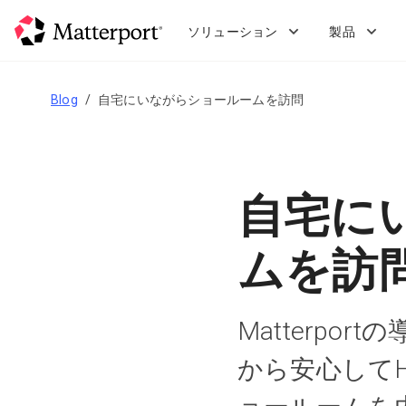
Skip
to
ソリューション
製品
main
content
Blog
自宅にいながらショールームを訪問
自宅に
ムを訪
Matterp
から安心してHe