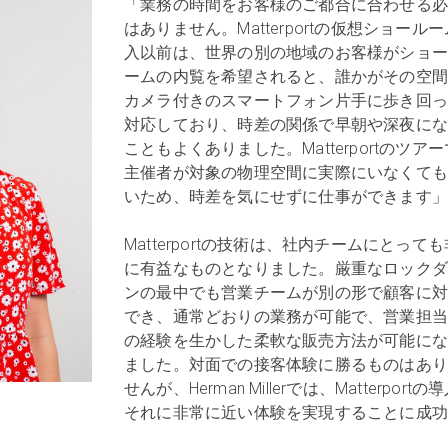
「業務の時間をお客様のご都合に合わせる
はありません。Matterportの仮想ショール
入以前は、世界の別の地域のお客様がショ
ームの内覧を希望されると、誰かがその空
カメラ付きのスマートフォン片手に歩き回
対応しており、時差の関係で早朝や深夜に
こともよくありました。Matterportのツア
主催者が対象の物理空間に実際にいなくて
いため、時差を気にせずに仕事ができます
Matterportの技術は、社内チームにとって
に有益なものとなりました。厳重なロック
ンの最中でも営業チームが別の形で顧客に
でき、通常どおりの業務が可能で、営業担
の経験を生かした柔軟な販売方法が可能に
ました。対面での接客体験に勝るものはあ
せんが、Herman Millerでは、Matterportの
それに非常に近い体験を実現することに成