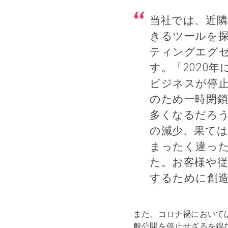
当社では、近
きるツールを探し
ティングエグゼク
す。「2020
ビジネスが停
のため一時閉
多くなるだろ
の減少、果ては
まったく違っ
た。お客様や従
するために創
また、コロナ禍において
般公開を停止せざるを得