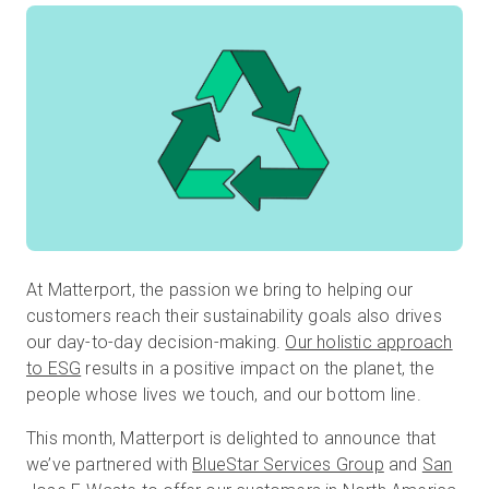
無料トライアル
営業担当 :
03-6897-2960
JA
At Matterport, the passion we bring to helping our
customers reach their sustainability goals also drives
our day-to-day decision-making.
Our holistic approach
to ESG
results in a positive impact on the planet, the
people whose lives we touch, and our bottom line.
This month, Matterport is delighted to announce that
we’ve partnered with
BlueStar Services Group
and
San