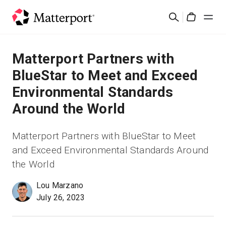
Skip
検
to
Cart
索
main
content
ソリューション
Matterport Partners with
BlueStar to Meet and Exceed
製品
Environmental Standards
Around the World
料金設定
Matterport Partners with BlueStar to Meet
リソース
and Exceed Environmental Standards Around
the World
最新情報
Lou Marzano
お問い合わせ
July 26, 2023
サインイン