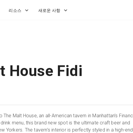
리소스
새로운 사항
t House Fidi
The Malt House, an all-American tavern in Manhattan’s Financ
e drink menu, this brand new spot is the ultimate craft beer and
w Yorkers. The tavern’s interior is perfectly styled in a high-end