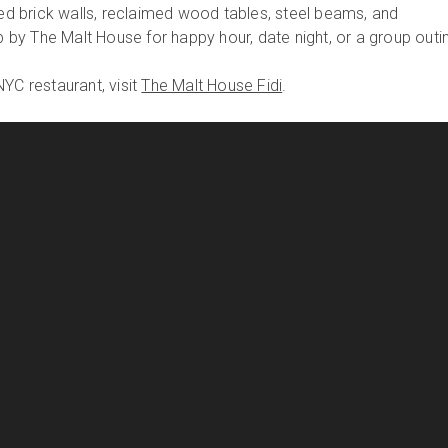
sed brick walls, reclaimed wood tables, steel beams, and
y The Malt House for happy hour, date night, or a group outin
YC restaurant, visit
The Malt House Fidi
.