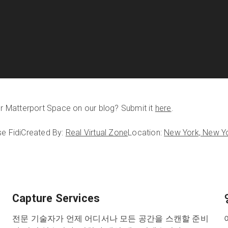
our Matterport Space on our blog? Submit it
here
.
e Fidi
Created By:
Real Virtual Zone
Location:
New York, New Y
Capture Services
전문 기술자가 언제 어디서나 모든 공간을 스캔할 준비