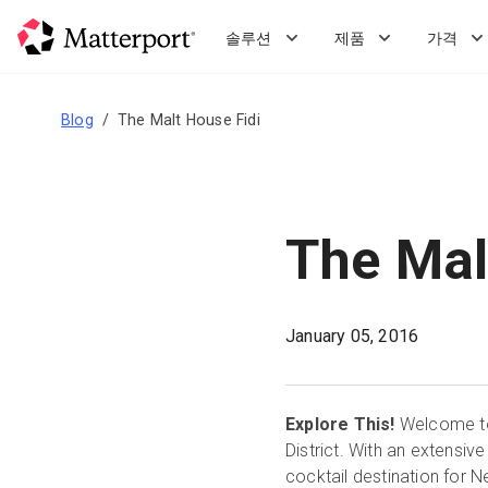
Skip
to
솔루션
제품
가격
main
content
Blog
The Malt House Fidi
The Mal
January 05, 2016
Explore This!
Welcome to 
District. With an extensiv
cocktail destination for Ne