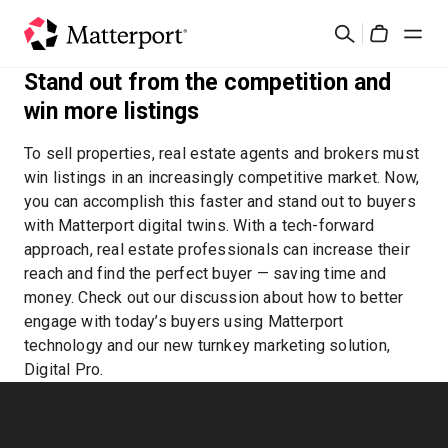
Skip
검
to
Cart
색
main
Stand out from the competition and
content
솔루션
win more listings
To sell properties, real estate agents and brokers must
제품
win listings in an increasingly competitive market. Now,
you can accomplish this faster and stand out to buyers
가격
with Matterport digital twins. With a tech-forward
approach, real estate professionals can increase their
reach and find the perfect buyer — saving time and
리소스
money. Check out our discussion about how to better
engage with today’s buyers using Matterport
새로운 사항
technology and our new turnkey marketing solution,
Digital Pro.
문의하기
로그인