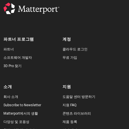
무료 체험판
영업:
+65 6797 8416
파트너 프로그램
계정
파트너
클라우드 로그인
KO
소프트웨어 개발자
무료 가입
3D Pro 찾기
소개
지원
회사 소개
도움말 센터 방문하기
Subscribe to Newsletter
지원 FAQ
Matterport에서의 생활
콘텐츠 라이브러리
다양성 및 포용성
제품 등록