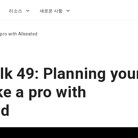
리소스
새로운 사항
 pro with Allseated
lk 49: Planning you
ke a pro with
ed