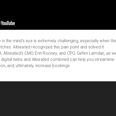
 in the mind’s eye is extremely challenging, especially when th
tches. Allseated recognized this pain point and solved it
ort, Allseated's CMO, Erin Rooney, and CPO, Gefen Lamdan, as w
digital twins and Allseated combined can help you streamline
ion, and, ultimately, increase bookings.