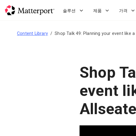
Skip
to
솔루션
제품
가격
main
content
Content Library
Shop Talk 49: Planning your event like a
Shop Ta
event li
Allseat