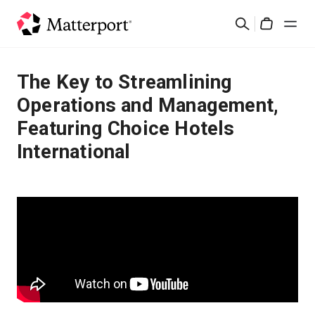
Skip
검
to
Cart
색
main
content
솔루션
The Key to Streamlining
Operations and Management,
제품
Featuring Choice Hotels
International
가격
리소스
새로운 사항
문의하기
로그인