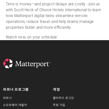
Time is money—and project delays are costly. Join us
with Scott Heck of Choice Hotels International to learn
how Matterport digital twins streamline remote
무료 체험판
operations, reduce travel, and help teams manage
properties faster and more efficiently.
영업:
+65 6797 8416
Watch now, on your schedule.
KO
파트너 프로그램
계정
파트너
클라우드 로그인
소프트웨어 개발자
무료 가입