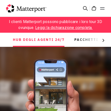
Skip
Cerca
to
Cart
main
content
I clienti Matterport possono pubblicare i loro tour 3D
Soluzioni
ovunque.
Leggi la dichiarazione completa.
Prodotti
HUB DEGLI AGENTI 24/7
PACCHETTI FAI D
Next
Prezzi
Risorse
Scopri le novità
Contattaci
Accedi