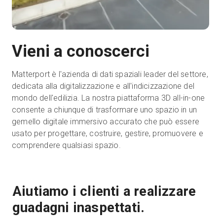
Prova gratuita
Vieni a conoscerci
Vendite:
+39 02 87045024
Matterport è l'azienda di dati spaziali leader del settore,
dedicata alla digitalizzazione e all'indicizzazione del
IT
mondo dell'edilizia. La nostra piattaforma 3D all-in-one
consente a chiunque di trasformare uno spazio in un
gemello digitale immersivo accurato che può essere
usato per progettare, costruire, gestire, promuovere e
comprendere qualsiasi spazio.
Aiutiamo i clienti a realizzare
Ai
guadagni inaspettati.
g