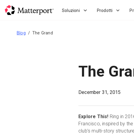
Skip
to
Soluzioni
Prodotti
Pr
main
content
Blog
The Grand
The Gr
December 31, 2015
Explore This!
Ring in 2016
Francisco, inspired by the
club’s multi-story structu