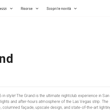
ezzi
Risorse
Scopri le novità
and
 in style! The Grand is the ultimate nightclub experience in San
 lights and after-hours atmosphere of the Las Vegas strip. The
re, columned façade, upscale design, and state-of-the-art lightin