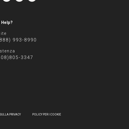
 Help?
ite
(888) 993-8990
stenza
408)805-3347
SULLA PRIVACY
POLICY PER I COOKIE