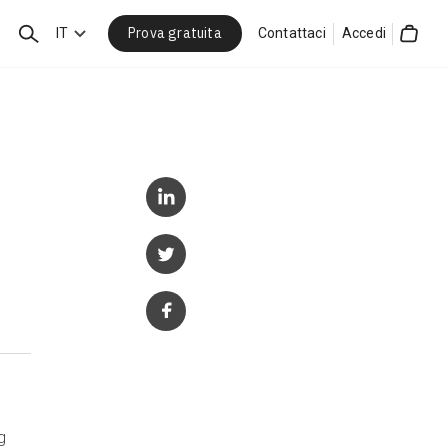
Prova gratuita
Cerca
IT
Contattaci
Accedi
Cart
g