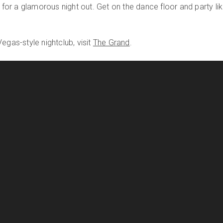
r a glamorous night out. Get on the dance floor and party lik
egas-style nightclub, visit
The Grand
.