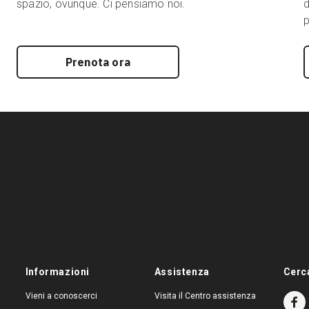
spazio, ovunque. Ci pensiamo noi.
d
p
Prenota ora
Informazioni
Assistenza
Cerc
Vieni a conoscerci
Visita il Centro assistenza