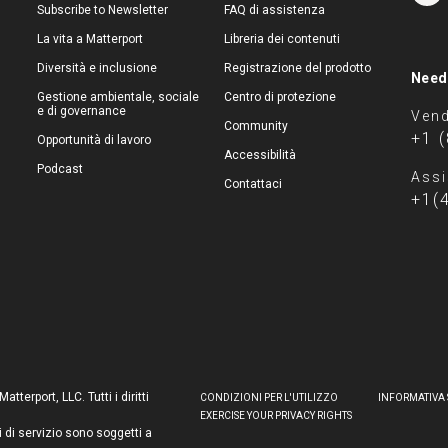
Subscribe to Newsletter
FAQ di assistenza
La vita a Matterport
Libreria dei contenuti
Diversità e inclusione
Registrazione del prodotto
Need
Gestione ambientale, sociale
Centro di protezione
e di governance
Vend
Community
+1 
Opportunità di lavoro
Accessibilità
Podcast
Assi
Contattaci
+1(
terport, LLC. Tutti i diritti
CONDIZIONI PER L'UTILIZZO
INFORMATIVA 
EXERCISE YOUR PRIVACY RIGHTS
i di servizio sono soggetti a