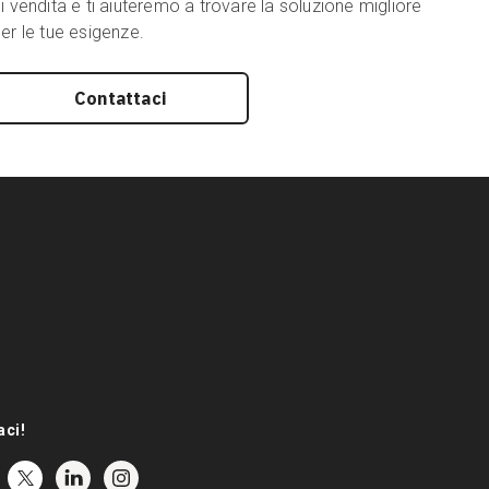
i vendita e ti aiuteremo a trovare la soluzione migliore
er le tue esigenze.
Contattaci
aci!