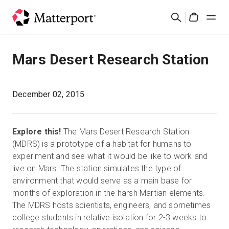
Skip
Cerca
to
Cart
main
content
Soluzioni
Mars Desert Research Station
Prodotti
December 02, 2015
Prezzi
Explore this!
The Mars Desert Research Station
Risorse
(MDRS) is a prototype of a habitat for humans to
experiment and see what it would be like to work and
live on Mars. The station simulates the type of
Scopri le novità
environment that would serve as a main base for
months of exploration in the harsh Martian elements.
Contattaci
The MDRS hosts scientists, engineers, and sometimes
college students in relative isolation for 2-3 weeks to
Accedi