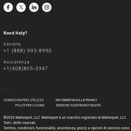
Need Help?
Vendite
+1 (888) 993-8990
Assistenza
+1(408)805-3347
CONDIZIONI PER L'UTILIZZO
INFORMATIVA SULLA PRIVACY
POLICY PER I COOKIE
EXERCISE YOUR PRIVACY RIGHTS
©2026 Matterport, LLC. Matterport è un marchio registrato di Matterport, LLC.
Tutti i diritti riservati.
Termini, condizioni, funzionalità, assistenza, prezzi e opzioni di servizio sono