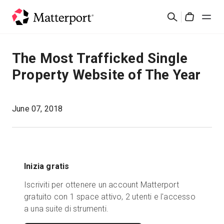
Skip
Cerca
to
Cart
main
content
Soluzioni
The Most Trafficked Single
Property Website of The Year
Prodotti
Prezzi
June 07, 2018
Risorse
Scopri le novità
Inizia gratis
Iscriviti per ottenere un account Matterport
Contattaci
gratuito con 1 space attivo, 2 utenti e l'accesso
a una suite di strumenti.
Accedi