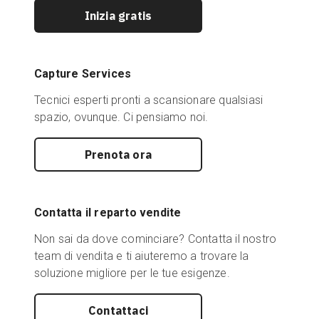
Inizia gratis
Prova gratuita
Capture Services
Vendite:
+39 02 87045024
Tecnici esperti pronti a scansionare qualsiasi
spazio, ovunque. Ci pensiamo noi.
IT
Prenota ora
Contatta il reparto vendite
Non sai da dove cominciare? Contatta il nostro
team di vendita e ti aiuteremo a trovare la
soluzione migliore per le tue esigenze.
Contattaci