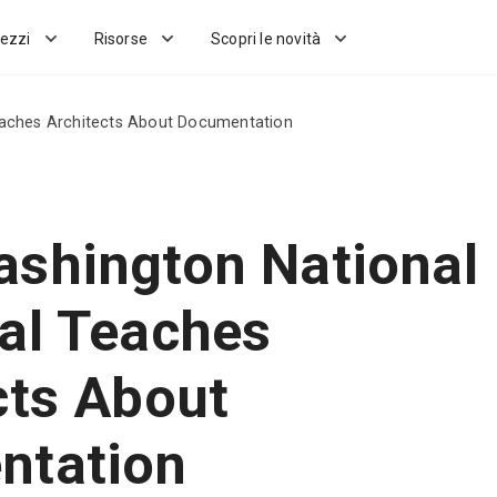
ezzi
Risorse
Scopri le novità
eaches Architects About Documentation
shington National
al Teaches
cts About
ntation