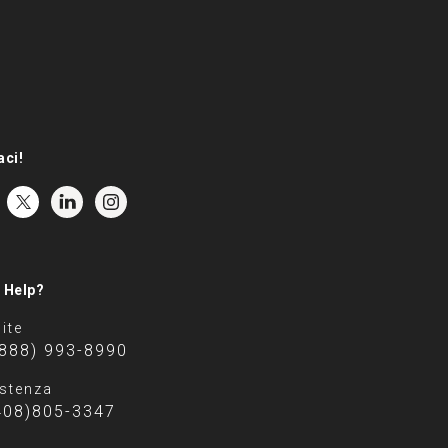
aci!
 Help?
ite
(888) 993-8990
stenza
408)805-3347