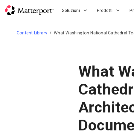
Skip
to
Soluzioni
Prodotti
Pr
main
content
Content Library
What Washington National Cathedral T
What Wa
Cathedr
Archite
Docume