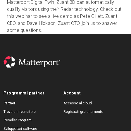
Matterport Digital Twin, Zuant 3D can automatically
qualify visitors using their Radar technology. Check out
this webinar to see a live demo as Pete Gillett, Zuant
Prova gratuita
CEO, and Dave Hickson, Zuant CTO, join us to answer
some questions.
Vendite:
+39 02 87045024
IT
Programmi partner
Account
Partner
Accesso al cloud
Trova un rivenditore
Registrati gratuitamente
Reseller Program
Sviluppatori software