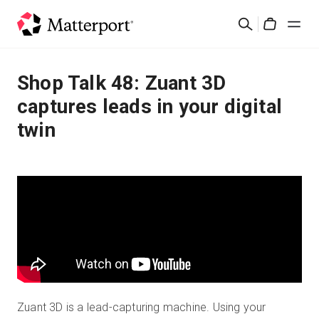
Skip
Cerca
to
Cart
main
content
Soluzioni
Shop Talk 48: Zuant 3D
captures leads in your digital
Prodotti
twin
Prezzi
Risorse
Scopri le novità
Contattaci
Zuant 3D is a lead-capturing machine. Using your
Accedi