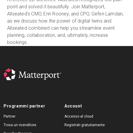
point and solved it beautifully. Join Matterport,
Allseated's CMO, Erin Rooney, and CPO, Gefen Lamdan,
as we discuss how the power of digital twins and
Prova gratuita
Allseated combined can help you streamline event
planning, collaboration, and, ultimately, increase
Vendite:
+39 02 87045024
bookings.
IT
Programmi partner
Account
Partner
Accesso al cloud
Trova un rivenditore
Registrati gratuitamente