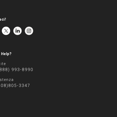
aci!
 Help?
ite
(888) 993-8990
stenza
408)805-3347