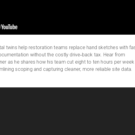
tal twins help restoration teams replace hand sketches with fas
ocumentation without the costly drive‑back tax. Hear from
ner as he shares how his team cut eight to ten hours per week
lining scoping and capturing cleaner, more reliable site data.