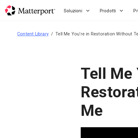
Skip
to
Soluzioni
Prodotti
Pr
main
content
Content Library
Tell Me You’re in Restoration Without Te
Tell Me 
Restora
Me