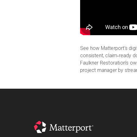
See how Matterport’s digi
consistent, claim‑ready d
Faulkner Restoration’s ow
project manager by stream