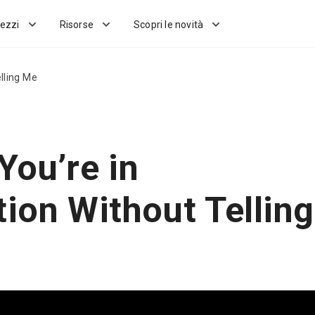
ezzi
Risorse
Scopri le novità
lling Me
You’re in
tion Without Telling