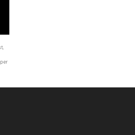
t,
 per