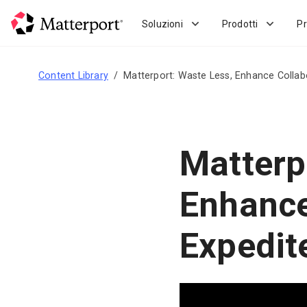
Skip
to
Soluzioni
Prodotti
Pr
main
content
Content Library
Matterport: Waste Less, Enhance Collabo
Matterp
Enhance
Expedite