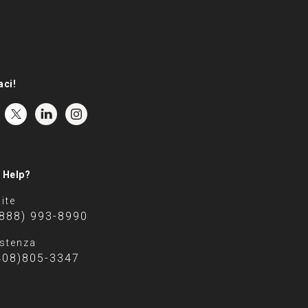
aci!
 Help?
ite
(888) 993-8990
stenza
408)805-3347