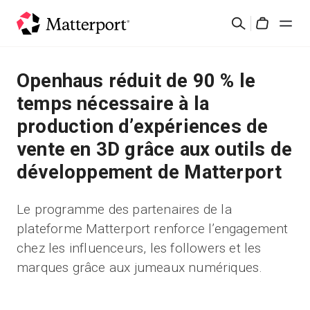
Skip
Rechercher
to
Cart
main
content
Solutions
Openhaus réduit de 90 % le
temps nécessaire à la
Produits
production d’expériences de
vente en 3D grâce aux outils de
Prix
développement de Matterport
Ressources
Le programme des partenaires de la
plateforme Matterport renforce l’engagement
Découvrez les nouveautés
chez les influenceurs, les followers et les
marques grâce aux jumeaux numériques.
Nous contacter
Connexion