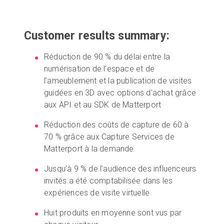
Customer results summary:
Essai gratuit
Réduction de 90 % du délai entre la
Ventes :
+33 1 85 65 09 33
numérisation de l’espace et de
l’ameublement et la publication de visites
FR
guidées en 3D avec options d’achat grâce
aux API et au SDK de Matterport
Réduction des coûts de capture de 60 à
70 % grâce aux Capture Services de
Matterport à la demande
Jusqu’à 9 % de l’audience des influenceurs
invités a été comptabilisée dans les
expériences de visite virtuelle
Huit produits en moyenne sont vus par