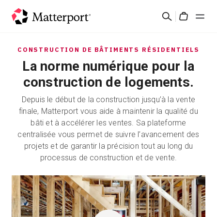
Skip
Rechercher
to
Cart
main
content
Solutions
CONSTRUCTION DE BÂTIMENTS RÉSIDENTIELS
La norme numérique pour la
Produits
construction de logements.
Depuis le début de la construction jusqu’à la vente
Prix
finale, Matterport vous aide à maintenir la qualité du
bâti et à accélérer les ventes. Sa plateforme
Ressources
centralisée vous permet de suivre l’avancement des
projets et de garantir la précision tout au long du
processus de construction et de vente.
Découvrez les nouveautés
Nous contacter
Connexion