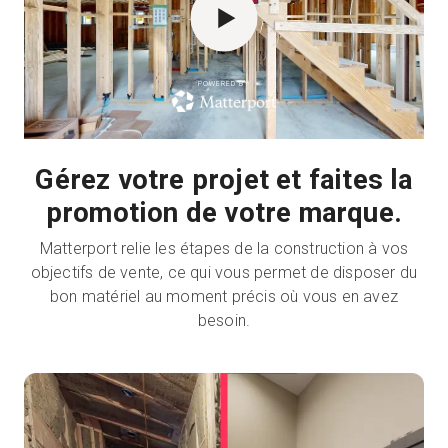
Essai gratuit
POWERED BY
Ventes :
+33 1 85 65 09 33
Gérez votre projet et faites la
FR
promotion de votre marque.
Matterport relie les étapes de la construction à vos
objectifs de vente, ce qui vous permet de disposer du
bon matériel au moment précis où vous en avez
besoin.