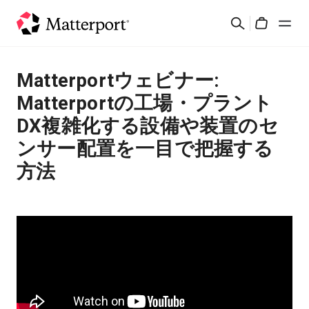
Skip
Rechercher
to
Cart
main
content
Solutions
Matterportウェビナー:
Matterportの工場・プラント
Produits
DX複雑化する設備や装置のセ
ンサー配置を一目で把握する
Prix
方法
Ressources
Découvrez les nouveautés
Nous contacter
Connexion