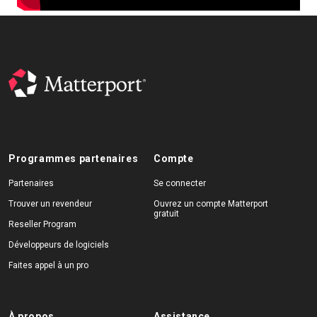
Essai gratuit
Ventes :
+33 1 85 65 09 33
FR
Programmes partenaires
Compte
Partenaires
Se connecter
Trouver un revendeur
Ouvrez un compte Matterport
gratuit
Reseller Program
Développeurs de logiciels
Faites appel à un pro
À propos
Assistance