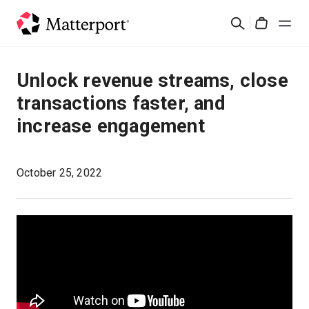
Skip
Rechercher
to
Cart
main
content
Solutions
Unlock revenue streams, close
transactions faster, and
Produits
increase engagement
Prix
October 25, 2022
Ressources
Découvrez les nouveautés
Nous contacter
Connexion