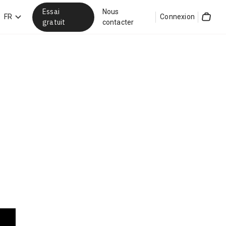
Essai
Nous
hercher
FR
Connexion
gratuit
contacter
Cart