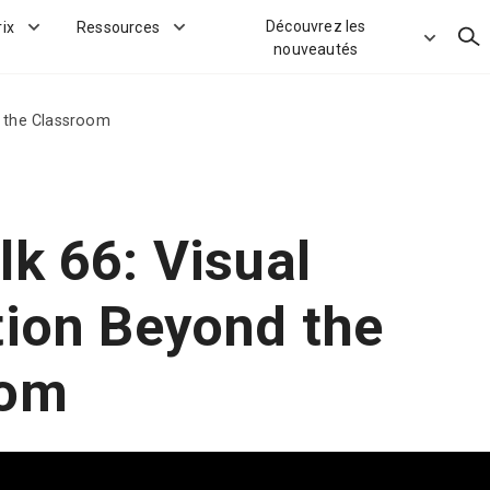
Découvrez les
rix
Ressources
Rec
nouveautés
d the Classroom
lk 66: Visual
tion Beyond the
oom