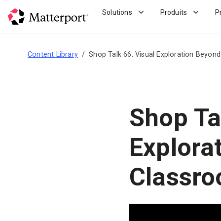
Skip
Solutions
Produits
P
to
main
content
Content Library
Shop Talk 66: Visual Exploration Beyon
Shop Ta
Explora
Classr