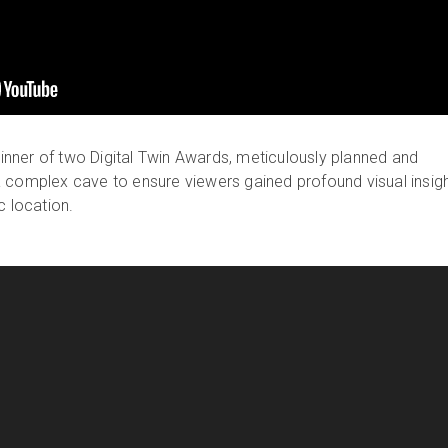
nner of two Digital Twin Awards, meticulously planned and
 complex cave to ensure viewers gained profound visual insig
c location.