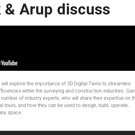
& Arup discuss
t will explore the importance of 3D Digital Twins to streamline
iciencies within the surveying and construction industries. Gai
 number of industry experts, who will share their expertise on t
ual tours, and how they can be used to design, build, operate,
any space.