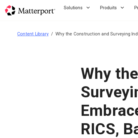
Skip
Solutions
Produits
P
to
main
content
Content Library
Why the Construction and Surveying Ind
Why the
Surveyi
Embrace
RICS, Ba