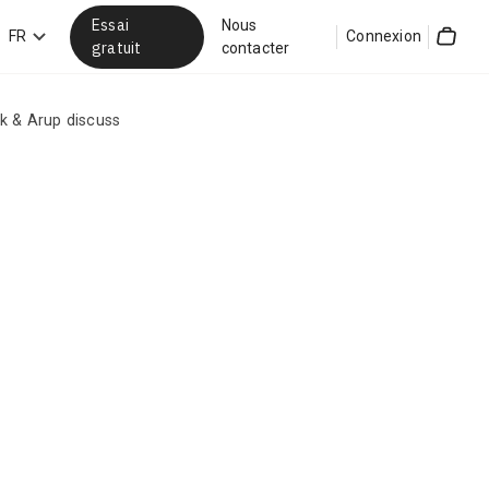
Essai
Nous
hercher
FR
Connexion
gratuit
contacter
Cart
rk & Arup discuss