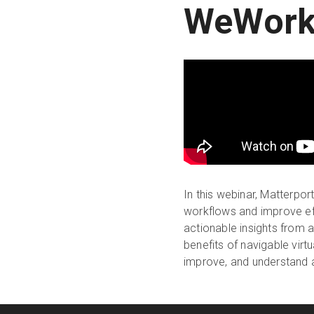
WeWork 
In this webinar, Matterpor
workflows and improve eff
actionable insights from a
benefits of navigable virt
improve, and understand 