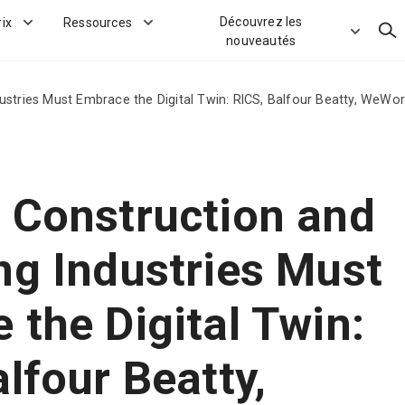
Découvrez les
rix
Ressources
Rec
nouveautés
ustries Must Embrace the Digital Twin: RICS, Balfour Beatty, WeWo
 Construction and
ng Industries Must
 the Digital Twin:
lfour Beatty,