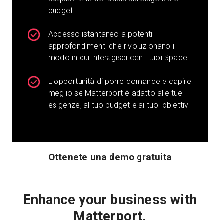
budget
Accesso istantaneo a potenti
Prova gratuita
approfondimenti che rivoluzionano il
modo in cui interagisci con i tuoi Space
Vendite:
+39 02 87045024
L'opportunità di porre domande e capire
IT
meglio se Matterport è adatto alle tue
esigenze, al tuo budget e ai tuoi obiettivi
Ottenete una demo gratuita
Enhance your business with
Matterport.