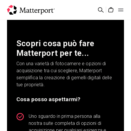
Skip
Cerca
to
Cart
main
content
Soluzioni
Scopri cosa può fare
Prodotti
Matterport per te...
Prezzi
Con una varietà di fotocamere e opzioni di
acquisizione tra cui scegliere, Matterport
semplifica la creazione di gemelli digitali delle
Risorse
tue proprietà.
Scopri le novità
Cosa posso aspettarmi?
Contattaci
Uno sguardo in prima persona alla
nostra suite completa di opzioni di
Accedi
acquisizione per qualsiasi esigenza e