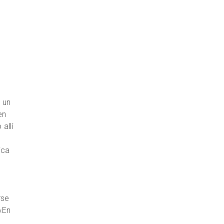
 un
en
allí
ica
rse
«En