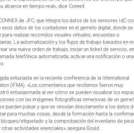
su alcance en tiempo real», dice Connell.
CONNEX de JFC, que integra los datos de los sensores IdC co
esos datos de los contadores en el gemelo digital, donde se
para realizar recorridos visuales virtuales, encuestas o
arias. La automatización y los flujos de trabajo basados en r
ar una nueva orden de trabajo, iniciar un ticket de servicio, en
llamada telefónica automatizada, activar una notificación o una
lo.
da entusiasta en la reciente conferencia de la International
ation (IFMA). «Los comentarios que recibimos fueron muy
ostró entusiasmada al ver cómo se pueden visualizar los espa
aciones con las imágenes fotográficas inmersivas de un geme
e se pueden pulsar y que se vinculan directamente a los datos d
lizar para muchas cosas, desde la formación hasta la confirma
 bloqueo/etiquetado y la comprobación del inventario de piez
 otras actividades esenciales», asegura Gould.