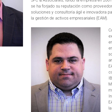
JFC & Associates, fundó la empresa en 2001
se ha forjado su reputación como proveedo
soluciones y consultoría ágil e innovadora p
la gestión de activos empresariales (EAM).
C
e
e
e
s
a
E
c
I
M
m
I
E
la