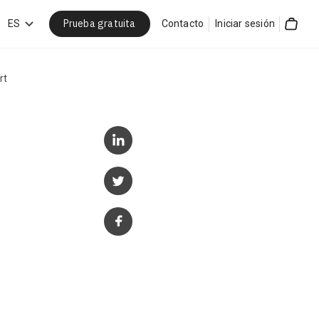
Prueba gratuita
car
ES
Contacto
Iniciar sesión
Cart
rt
a