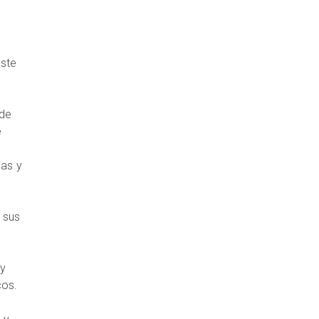
este
 de
e
jas y
 sus
 y
cos.