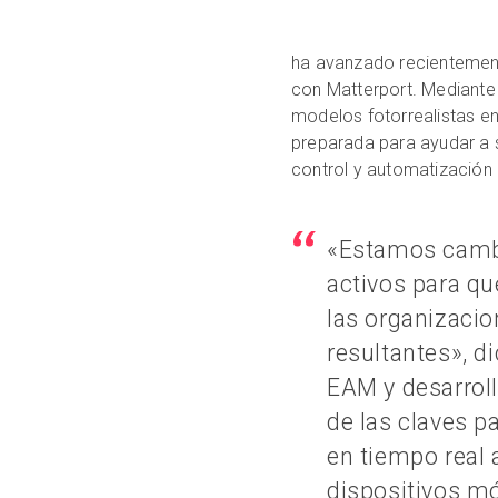
ha avanzado recientement
con Matterport. Mediante
modelos fotorrealistas en
preparada para ayudar a s
control y automatización 
«Estamos camb
activos para q
las organizacion
resultantes», d
EAM y desarrol
de las claves p
en tiempo real 
dispositivos mó