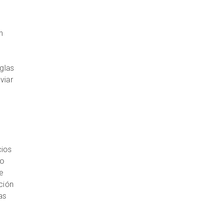
n
eglas
viar
cios
lo
e
ción
as