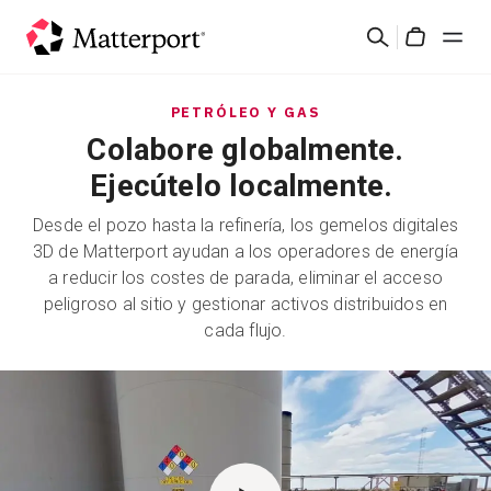
Skip
Buscar
to
Cart
main
content
Soluciones
PETRÓLEO Y GAS
Colabore globalmente.
Productos
Ejecútelo localmente.
Desde el pozo hasta la refinería, los gemelos digitales
Precios
3D de Matterport ayudan a los operadores de energía
a reducir los costes de parada, eliminar el acceso
Recursos
peligroso al sitio y gestionar activos distribuidos en
cada flujo.
Novedades
Contacto
Iniciar sesión