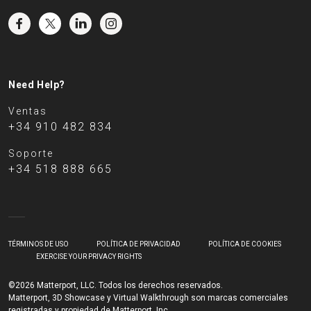
Need Help?
Ventas
+34 910 482 834
Soporte
+34 518 888 665
TÉRMINOS DE USO
POLÍTICA DE PRIVACIDAD
POLÍTICA DE COOKIES
EXERCISE YOUR PRIVACY RIGHTS
©2026 Matterport, LLC. Todos los derechos reservados.
Matterport, 3D Showcase y Virtual Walkthrough son marcas comerciales
registradas y propiedad de Matterport, Inc.