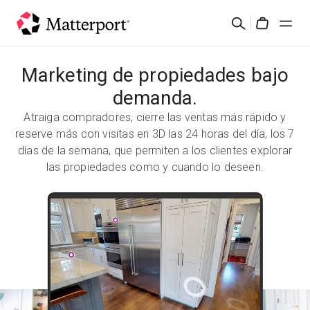
Skip
Buscar
to
Cart
main
content
Marketing de propiedades bajo
Soluciones
demanda.
Productos
Atraiga compradores, cierre las ventas más rápido y
reserve más con visitas en 3D las 24 horas del día, los 7
Precios
días de la semana, que permiten a los clientes explorar
las propiedades como y cuando lo deseen.
Recursos
Novedades
Contacto
Iniciar sesión