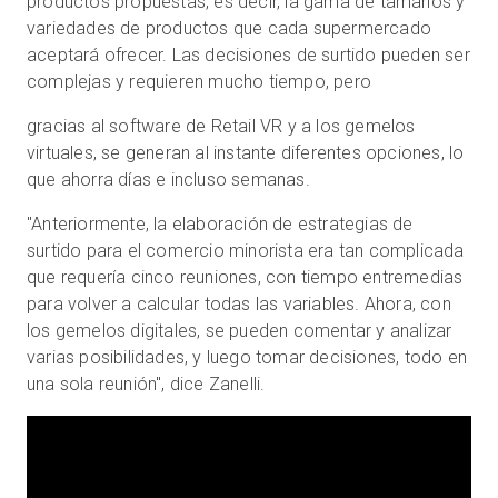
productos propuestas, es decir, la gama de tamaños y
variedades de productos que cada supermercado
aceptará ofrecer. Las decisiones de surtido pueden ser
complejas y requieren mucho tiempo, pero
gracias al software de Retail VR y a los gemelos
virtuales, se generan al instante diferentes opciones, lo
que ahorra días e incluso semanas.
"Anteriormente, la elaboración de estrategias de
surtido para el comercio minorista era tan complicada
que requería cinco reuniones, con tiempo entremedias
para volver a calcular todas las variables. Ahora, con
los gemelos digitales, se pueden comentar y analizar
varias posibilidades, y luego tomar decisiones, todo en
una sola reunión", dice Zanelli.