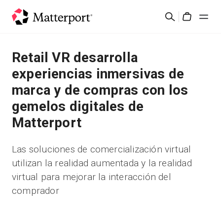
Skip
Buscar
to
Cart
main
content
Soluciones
Retail VR desarrolla
experiencias inmersivas de
Productos
marca y de compras con los
gemelos digitales de
Precios
Matterport
Recursos
Las soluciones de comercialización virtual
utilizan la realidad aumentada y la realidad
Novedades
virtual para mejorar la interacción del
comprador
Contacto
Iniciar sesión