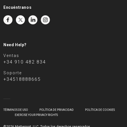
Encuéntranos
Need Help?
Ventas
+34 910 482 834
Soporte
+34518888665
TÉRMINOS DE USO
POLÍTICA DE PRIVACIDAD
POLÍTICA DE COOKIES
EXERCISE YOUR PRIVACY RIGHTS
©2026 Matterport, LLC. Todos los derechos reservados.