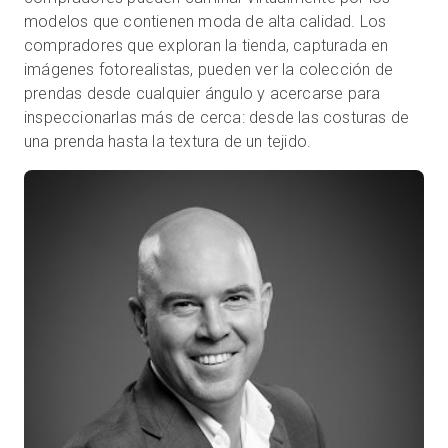
modelos que contienen moda de alta calidad. Los
compradores que exploran la tienda, capturada en
imágenes fotorealistas, pueden ver la colección de
prendas desde cualquier ángulo y acercarse para
inspeccionarlas más de cerca: desde las costuras de
una prenda hasta la textura de un tejido.