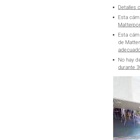
Detalles 
Esta cáma
Matterpor
Esta cáma
de Matter
adecuado
No hay de
durante 3