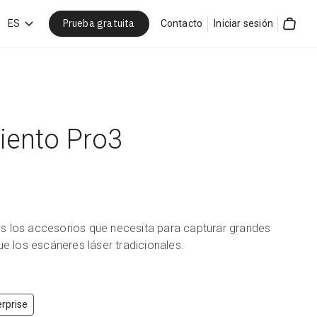
Prueba gratuita
car
ES
Contacto
Iniciar sesión
Cart
miento Pro3
os los accesorios que necesita para capturar grandes
 los escáneres láser tradicionales.
rprise