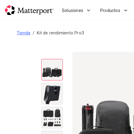
Skip
to
Soluciones
Productos
main
content
Tienda
Kit de rendimiento Pro3
Prev