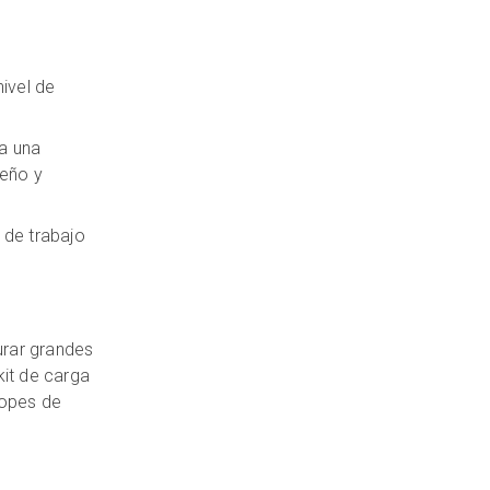
ivel de
a una
seño y
 de trabajo
urar grandes
kit de carga
topes de