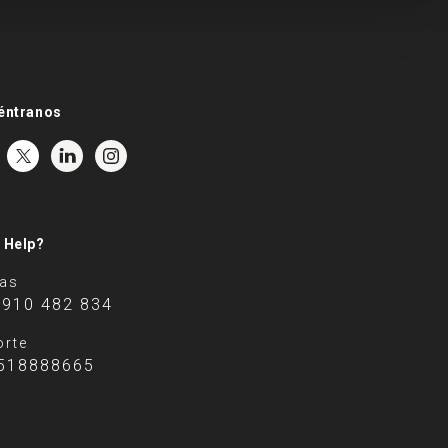
éntranos
 Help?
tas
 910 482 834
rte
518888665