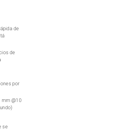
rápida de
stá
cios de
a
ciones por
 20 mm @10
gundo)
e se