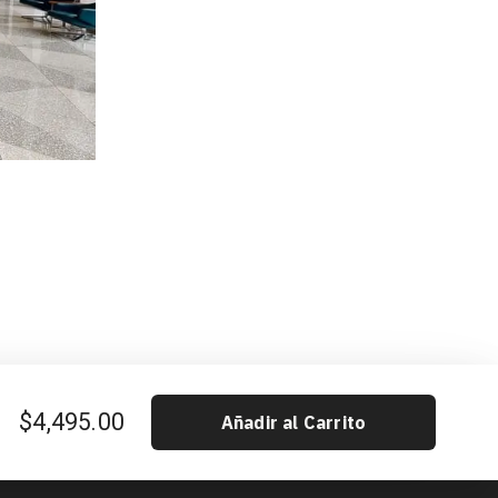
$4,495.00
Añadir al Carrito