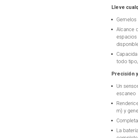
Lleve cualq
Gemelos d
Alcance d
espacios 
disponibl
Capacida
todo tipo,
Precisión y
Un sensor
escaneo
Renderice
m) y gene
Completa
La baterí
complete 