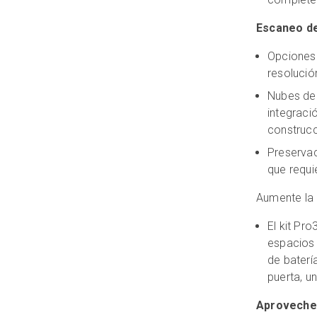
Escaneo de
Opciones 
resolució
Nubes de 
integraci
construc
Preservac
que requie
Aumente la 
El kit Pr
espacios 
de baterí
puerta, u
Aproveche 