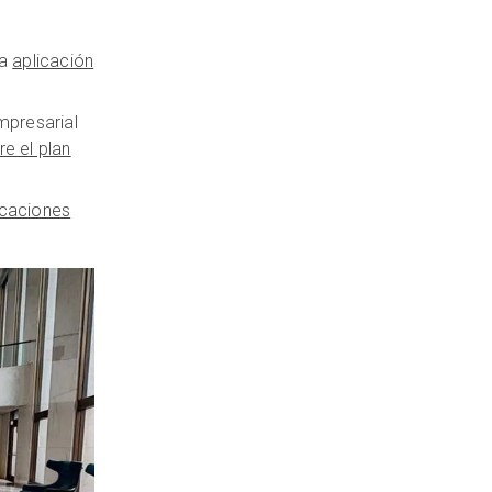
la
aplicación
mpresarial
e el plan
icaciones