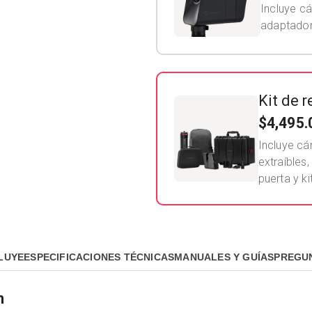
Incluye cá
adaptador 
Kit de 
$4,495.
Incluye cá
extraíbles
puerta y ki
LUYE
ESPECIFICACIONES TÉCNICAS
MANUALES Y GUÍAS
PREGU
n