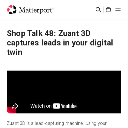
Skip
Buscar
to
Cart
main
content
Soluciones
Shop Talk 48: Zuant 3D
captures leads in your digital
Productos
twin
Precios
Recursos
Novedades
Contacto
Zuant 3D is a lead-capturing machine. Using your
Iniciar sesión