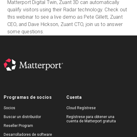
Matterport Digital Twin, Zuant 3D can automatically
qualify visitors using their Radar technology. Check out
this webinar to see a live demo as Pete Gillett, Zuant
Prueba gratuita
CEO, and Dave Hickson, Zuant CTO, join us to answer
some questions.
Ventas:
+34 910 482 834
ES
Programas de socios
Cuenta
Socios
Cloud Regístrese
Buscar un distribuidor
Regístrese para obtener una
cuenta de Matterport gratuita
Reseller Program
Desarrolladores de software