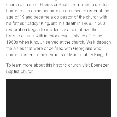
church as a child. Ebenezer Baptist remained a spiritual
home to him as he became an ordained minister at the
age of 19 and became a co-pastor of the church with
無料トライアル
his father, “Daddy” King, until his death in 1968. In 2001,
restoration began to modernize and stabilize the
営業担当 :
03-6897-2960
historic church, with interior designs styled after the
1960s when King, Jr. served at the church. Walk through
JA
the aisles that were once filled with Georgians who
came to listen to the sermons of Martin Luther King, Jr.
To learn more about this historic church, visit
Ebenezer
Baptist Church
.