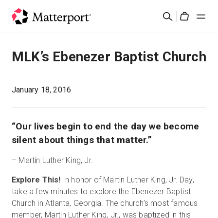
Skip
検
to
Cart
索
main
content
ソリューション
MLK’s Ebenezer Baptist Church
製品
January 18, 2016
料金設定
“Our lives begin to end the day we become
リソース
silent about things that matter.”
– Martin Luther King, Jr.
最新情報
Explore This!
In honor of Martin Luther King, Jr. Day,
お問い合わせ
take a few minutes to explore the Ebenezer Baptist
Church in Atlanta, Georgia. The church’s most famous
member, Martin Luther King, Jr., was baptized in this
サインイン