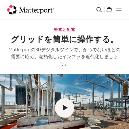
Skip
検
to
Cart
索
main
content
ソリューション
発電と配電
グリッドを簡単に操作する。
製品
Matterportの3Dデジタルツインで、かつでないほどの
需要に応え、老朽化したインフラを近代化しましょ
料金設定
う。
リソース
最新情報
お問い合わせ
サインイン