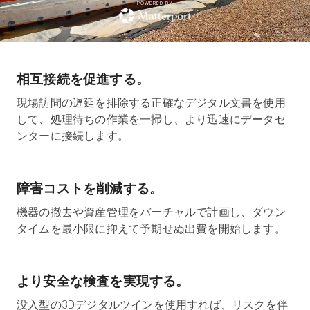
POWERED BY
無料トライアル
相互接続を促進する。
営業担当 :
03-6897-2960
現場訪問の遅延を排除する正確なデジタル文書を使用
して、処理待ちの作業を一掃し、より迅速にデータセ
JA
ンターに接続します。
障害コストを削減する。
機器の撤去や資産管理をバーチャルで計画し、ダウン
タイムを最小限に抑えて予期せぬ出費を開始します。
より安全な検査を実現する。
没入型の3Dデジタルツインを使用すれば、リスクを伴