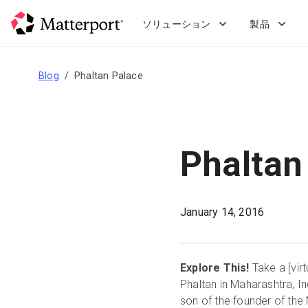
Skip
to
ソリューション
製品
main
content
Blog
Phaltan Palace
Phaltan
January 14, 2016
Explore This!
Take a
[
virt
Phaltan in Maharashtra, 
son of the founder of the