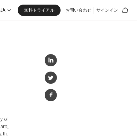
無料トライアル
JA
お問い合わせ
サインイン
Cart
y of
araj,
ath.