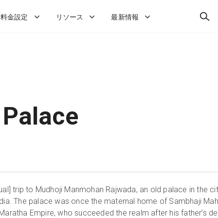
検
料金設定
リソース
最新情報
索
 Palace
ual
]
trip to Mudhoji Manmohan Rajwada, an old palace in the cit
India. The palace was once the maternal home of Sambhaji Mah
 Maratha Empire, who succeeded the realm after his father’s de