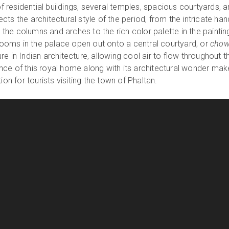
residential buildings, several temples, spacious courtyards, 
flects the architectural style of the period, from the intricate han
he columns and arches to the rich color palette in the paintin
 rooms in the palace open out onto a central courtyard, or
cho
e in Indian architecture, allowing cool air to flow throughout t
ce of this royal home along with its architectural wonder make
ion for tourists visiting the town of Phaltan.