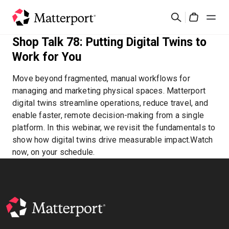
Skip
検
to
Cart
索
main
Shop Talk 78: Putting Digital Twins to
content
ソリューション
Work for You
Move beyond fragmented, manual workflows for
製品
managing and marketing physical spaces. Matterport
digital twins streamline operations, reduce travel, and
料金設定
enable faster, remote decision-making from a single
platform. In this webinar, we revisit the fundamentals to
show how digital twins drive measurable impact.Watch
リソース
now, on your schedule.
最新情報
お問い合わせ
サインイン