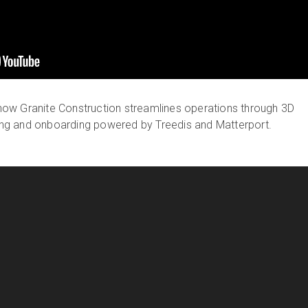
e how Granite Construction streamlines operations through 3D
ining and onboarding powered by Treedis and Matterport.