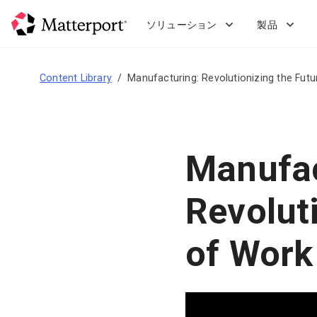
Skip
to
ソリューション
製品
main
content
Content Library
Manufacturing: Revolutionizing the Fut
Manufac
Revolut
of Work