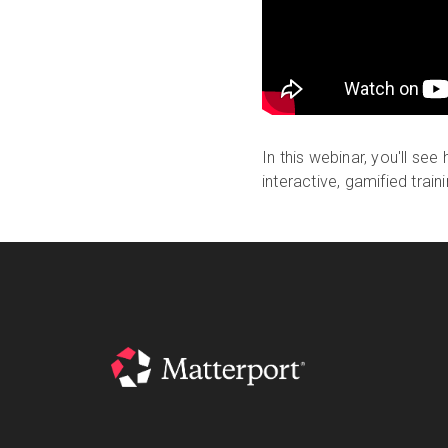
In this webinar, you'll se
interactive, gamified tra