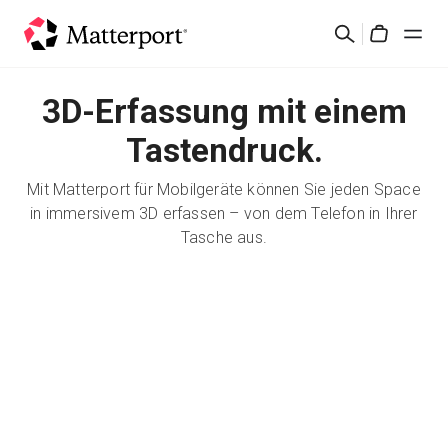
Skip
Suchen
to
Cart
main
content
3D-Erfassung mit einem
Lösungen
Tastendruck.
Produkte
Mit Matterport für Mobilgeräte können Sie jeden Space
in immersivem 3D erfassen – von dem Telefon in Ihrer
Preise
Tasche aus.
Ressourcen
Was ist neu?
Kontakt
Anmelden