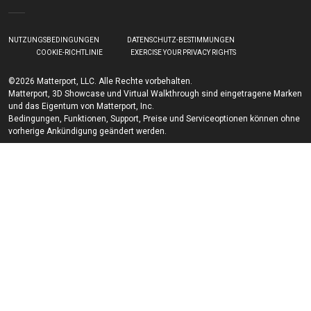
NUTZUNGSBEDINGUNGEN
DATENSCHUTZ-BESTIMMUNGEN
COOKIE-RICHTLINIE
EXERCISE YOUR PRIVACY RIGHTS
©2026 Matterport, LLC. Alle Rechte vorbehalten.
Matterport, 3D Showcase und Virtual Walkthrough sind eingetragene Marken
und das Eigentum von Matterport, Inc.
Bedingungen, Funktionen, Support, Preise und Serviceoptionen können ohne
vorherige Ankündigung geändert werden.