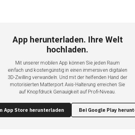
Kostenlose Testversion
App herunterladen. Ihre Welt
Vertrieb:
+49 6956 608908
hochladen.
DE
Mit unserer mobilen App können Sie jeden Raum
einfach und kostengünstig in einen immersiven digitalen
3D-Zwilling verwandeln. Und mit der helfenden Hand der
motorisierten Matterport Axis-Halterung erreichen Sie
auf Knopfdruck Genauigkeit auf Profi-Niveau.
m App Store herunterladen
Bei Google Play herunt