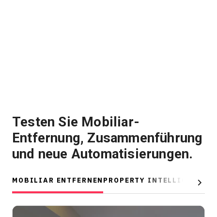
Kostenlose Testversion
Vertrieb:
+49 6956 608908
DE
Testen Sie Mobiliar-
T
Entfernung, Zusammenführung
E
und neue Automatisierungen.
u
MOBILIAR ENTFERNEN
PROPERTY INTELLIGENCE
A
Next