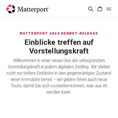
Skip
Suchen
to
Cart
main
content
Lösungen
MATTERPORT 2024 HERBST-RELEASE
Einblicke treffen auf
Produkte
Vorstellungskraft
Preise
Willkommen in einer neuen Ära der unbegrenzten
Vorstellungskraft in jedem digitalen Zwilling. Wir stellen
Ressourcen
nicht nur tiefere Einblicke in den gegenwärtigen Zustand
einer Immobilie bereit – wir geben Ihnen auch neue
Tools, damit Sie sich vorstellen können, was aus ihr
Was ist neu?
werden kann.
Kontakt
Anmelden