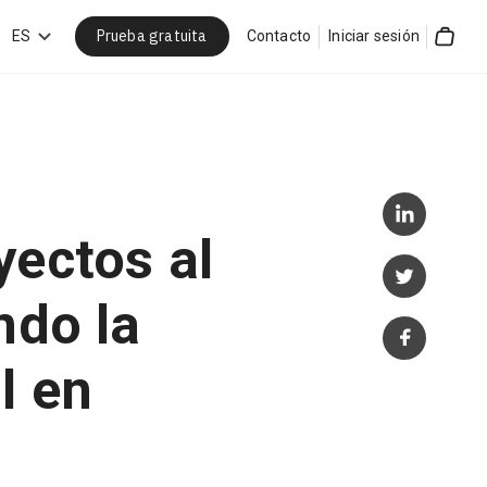
Prueba gratuita
car
ES
Contacto
Iniciar sesión
Cart
yectos al
ndo la
l en