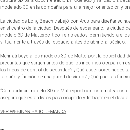
captura 3D para documentación, modelado y validación, decid
modelado 3D en la compañía para una mejor orientación y pr
La ciudad de Long Beach trabajó con Arup para diseñar su nu
en el centro de la ciudad. Después de escanearlo, la ciudad 
modelo 3D de Matterport con empleados, permitiendo a ellos 
virtualmente a través del espacio antes de abrirlo al público.
Mehr atribuye a los modelos 3D de Matterport la posibilidad d
preguntas que surgen antes de que los inquilinos ocupan un 
las líneas de control de seguridad? ¿Qué ascensores necesita
tamaño y función de una pared de vídeo? ¿Qué puertas funcio
“Compartir un modelo 3D de Matterport con los empleados u
asegura que estén listos para ocuparlo y trabajar en él desde e
VER WEBINAR BAJO DEMANDA