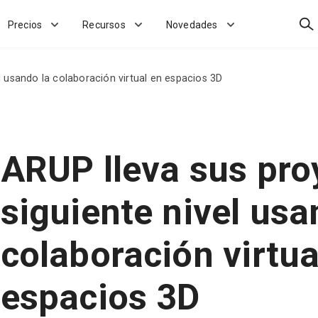
Bus
Precios
Recursos
Novedades
l usando la colaboración virtual en espacios 3D
ARUP lleva sus pro
siguiente nivel usa
colaboración virtua
espacios 3D