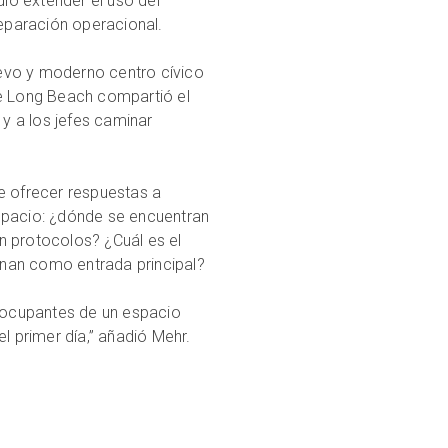
ió extender el uso del
eparación operacional.
evo y moderno centro cívico
de Long Beach compartió el
y a los jefes caminar
e ofrecer respuestas a
espacio: ¿dónde se encuentran
n protocolos? ¿Cuál es el
nan como entrada principal?
 ocupantes de un espacio
l primer día,” añadió Mehr.