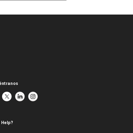
éntranos
 Help?