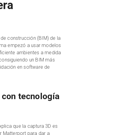
era
e construcción (BIM) de la
firma empezó a usar modelos
ficiente ambientes a medida
á consiguiendo un BIM más
lidación en software de
e con tecnología
xplica que la captura 3D es
 Matterport para dar a